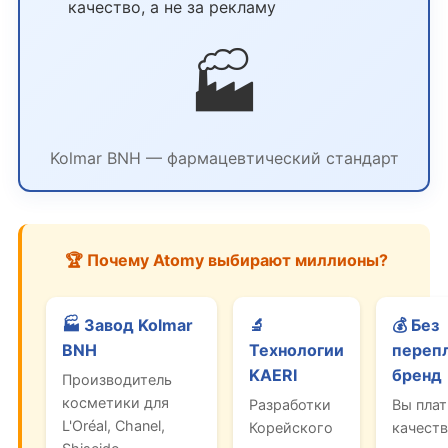
качество, а не за рекламу
🏭
Kolmar BNH — фармацевтический стандарт
🏆 Почему Atomy выбирают миллионы?
🏭 Завод Kolmar
🔬
💰 Без
BNH
Технологии
перепл
KAERI
бренд
Производитель
косметики для
Разработки
Вы плат
L'Oréal, Chanel,
Корейского
качеств