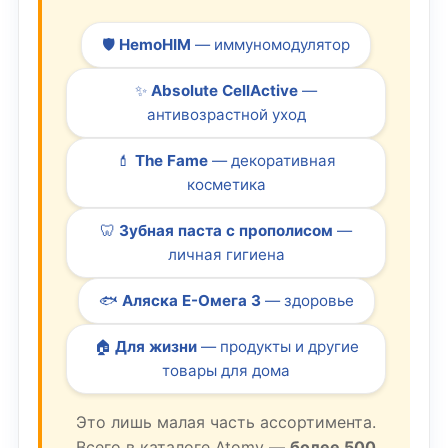
🛡️
HemoHIM
— иммуномодулятор
✨
Absolute CellActive
—
антивозрастной уход
💄
The Fame
— декоративная
косметика
🦷
Зубная паста с прополисом
—
личная гигиена
🐟
Аляска Е-Омега 3
— здоровье
🏠
Для жизни
— продукты и другие
товары для дома
Это лишь малая часть ассортимента.
Всего в каталоге Atomy —
более 500