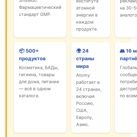
Shiseido.
института
реклам
Фармацевтический
атомной
на 30-
стандарт GMP.
энергии в
аналого
каждом
продукте.
📦 500+
🌍 24
👥 16 
продуктов
страны
партн
мира
Косметика, БАДы,
Глобал
гигиена, товары
сообще
Atomy
для дома, питание
потреби
работает в
— всё в одном
дистри
24 странах,
каталоге.
по всем
включая
Россию,
США,
Европу,
Азию.