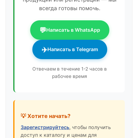
высоких требований технологического процесса.
На разработку Хемохима корейское
всегда готовы помочь.
правительство вложило более 50 млн долларов.
Стандарт HACCP
— обеспечивает контроль на
всех этапах производства пищевых продуктов.
💬
Написать в WhatsApp
✈️
Написать в Telegram
Отвечаем в течение 1-2 часов в
рабочее время
💡 Хотите начать?
Зарегистрируйтесь
, чтобы получить
доступ к каталогу и ценам для