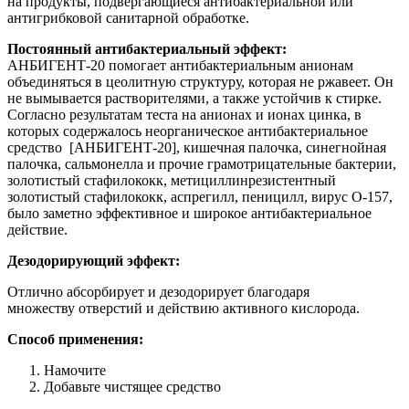
на продукты, подвергающиеся антибактериальной или
антигрибковой санитарной обработке.
Постоянный антибактериальный эффект:
АНБИГЕНТ-20 помогает антибактериальным анионам
объединяться в цеолитную структуру, которая не ржавеет. Он
не вымывается растворителями, а также устойчив к стирке.
Согласно результатам теста на анионах и ионах цинка, в
которых содержалось неорганическое антибактериальное
средство [АНБИГЕНТ-20], кишечная палочка, синегнойная
палочка, сальмонелла и прочие грамотрицательные бактерии,
золотистый стафилококк, метициллинрезистентный
золотистый стафилококк, аспрегилл, пеницилл, вирус О-157,
было заметно эффективное и широкое антибактериальное
действие.
Дезодорирующий эффект:
Отлично абсорбирует и дезодорирует благодаря
множеству отверстий и действию активного кислорода.
Способ применения:
Намочите
Добавьте чистящее средство