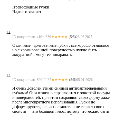
Превосходные губки
Надолго хватает
ID покупателя: 410***30
★★★★★
(5/5)
26.06.2025
Отличные , долговечные губки , все хорошо отмывают,
но с хромированной поверхностью нужно быть
аккуратной , могут ее поцарапать.
ID покупателя: S99***37
★★★★★
(5/5)
05.01.2026
Я очень доволен этими синими антибактериальными
губками! Они отлично справляются с очисткой посуды
и поверхностей, при этом сохраняют свою форму даже
после многократного использования. Губки не
деформируются, не расползаются и не теряют своих
свойств — это большой плюс, потому что можно быть