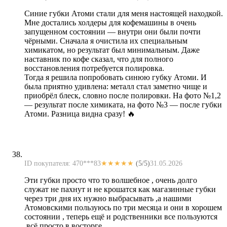
Синие губки Атоми стали для меня настоящей находкой.
Мне достались холдеры для кофемашины в очень
запущенном состоянии — внутри они были почти
чёрными. Сначала я очистила их специальным
химикатом, но результат был минимальным. Даже
наставник по кофе сказал, что для полного
восстановления потребуется полировка.
Тогда я решила попробовать синюю губку Атоми. И
была приятно удивлена: металл стал заметно чище и
приобрёл блеск, словно после полировки. На фото №1,2
— результат после химиката, на фото №3 — после губки
Атоми. Разница видна сразу! 🔥
ID покупателя: 470***83
★★★★★
(5/5)
31.05.2026
Эти губки просто что то волшебное , очень долго
служат не пахнут и не крошатся как магазинные губки
через три дня их нужно выбрасывать ,а нашими
Атомовскими пользуюсь по три месяца и они в хорошем
состоянии , теперь ещё и родственники все пользуются
,всё просто в восторге.