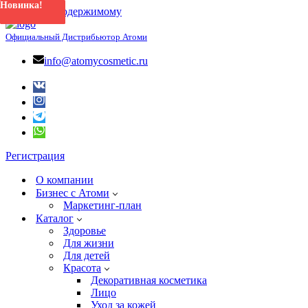
Новинка!
Новинка!
Новинка!
Новинка!
Новинка!
Новинка!
Новинка!
Перейти к содержимому
Официальный Дистрибьютор Атоми
info@atomycosmetic.ru
Регистрация
О компании
Бизнес с Атоми
Маркетинг-план
Каталог
Здоровье
Для жизни
Для детей
Красота
Декоративная косметика
Лицо
Уход за кожей