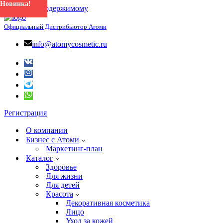
Новинка!
Новинка!
Новинка!
Новинка!
Новинка!
Новинка!
Новинка!
Перейти к содержимому
Официальный Дистрибьютор Атоми
info@atomycosmetic.ru
Регистрация
О компании
Бизнес с Атоми
Маркетинг-план
Каталог
Здоровье
Для жизни
Для детей
Красота
Декоративная косметика
Лицо
Уход за кожей