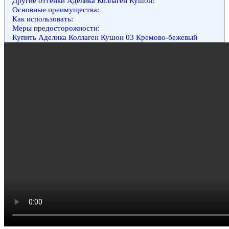
Другие оттенки Аделика Коллаген Кушон:
Основные преимущества:
Как использовать:
Меры предосторожности:
Купить Аделика Коллаген Кушон 03 Кремово-бежевый