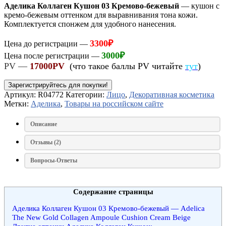
Аделика Коллаген Кушон 03 Кремово-бежевый
— кушон с
кремо-бежевым оттенком для выравнивания тона кожи.
Комплектуется спонжем для удобного нанесения.
3300
₽
Цена до регистрации —
3000
₽
Цена после регистрации —
PV —
17000PV
(что такое баллы PV читайте
тут
)
Зарегистрируйтесь для покупки!
Артикул:
R04772
Категории:
Лицо
,
Декоративная косметика
Метки:
Аделика
,
Товары на российском сайте
Описание
Отзывы (2)
Вопросы-Ответы
Содержание страницы
Аделика Коллаген Кушон 03 Кремово-бежевый — Adelica
The New Gold Collagen Ampoule Cushion Cream Beige