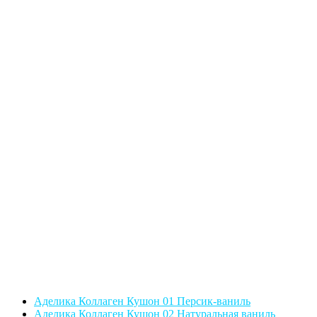
Аделика Коллаген Кушон 01 Персик-ваниль
Аделика Коллаген Кушон 02 Натуральная ваниль