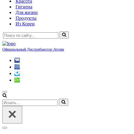
Красота
Гигиена
Для жизни
Продукты
Из Кореи
Искать...
Официальный Дистрибьютор Атоми
Меню
навигации
Искать...
Меню