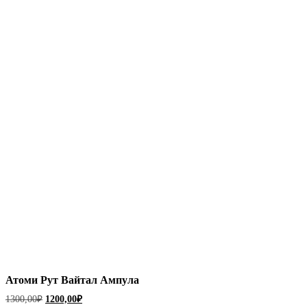
Атоми
Атоми Рут Вайтал Ампула
Рут
Первоначальная
Текущая
Вайтал
1300,00
₽
1200,00
₽