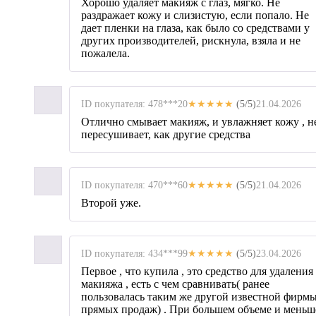
Хорошо удаляет макияж с глаз, мягко. Не
раздражает кожу и слизистую, если попало. Не
дает пленки на глаза, как было со средствами у
других производителей, рискнула, взяла и не
пожалела.
ID покупателя: 478***20
★★★★★
(5/5)
21.04.2026
Отлично смывает макияж, и увлажняет кожу , н
пересушивает, как другие средства
ID покупателя: 470***60
★★★★★
(5/5)
21.04.2026
Второй уже.
ID покупателя: 434***99
★★★★★
(5/5)
23.04.2026
Первое , что купила , это средство для удаления
макияжа , есть с чем сравнивать( ранее
пользовалась таким же другой известной фирм
прямых продаж) . При большем объеме и меньш