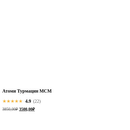
Атоми
Атоми Турмацин МСМ
Турмацин
МСМ
★★★★★
4.9
(22)
Первоначальная
Текущая
3850,00
₽
3500,00
₽
цена
цена:
составляла
3500,00₽.
3850,00₽.