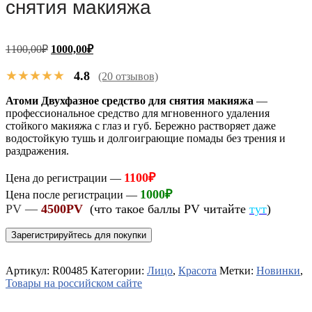
снятия макияжа
Первоначальная
Текущая
1100,00
₽
1000,00
₽
цена
цена:
составляла
★★★★★
1000,00₽.
4.8
(20 отзывов)
1100,00₽.
Атоми Двухфазное средство для снятия макияжа
—
профессиональное средство для мгновенного удаления
стойкого макияжа с глаз и губ. Бережно растворяет даже
водостойкую тушь и долгоиграющие помады без трения и
раздражения.
1100
₽
Цена до регистрации —
1000
₽
Цена после регистрации —
PV —
4500PV
(что такое баллы PV читайте
тут
)
Зарегистрируйтесь для покупки
Артикул:
R00485
Категории:
Лицо
,
Красота
Метки:
Новинки
,
Товары на российском сайте