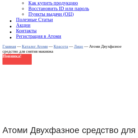
Как купить продукцию
Восстановить ID или пароль
Пункты выдачи (ОЦ)
Полезные Статьи
Акции
Контакты
Регистрация в Атоми
Главная
—
Каталог Атоми
—
Красота
—
Лицо
—
Атоми Двухфазное
средство для снятия макияжа
Новинка!
Новинка!
Новинка!
Новинка!
Новинка!
Новинка!
Новинка!
Атоми Двухфазное средство для