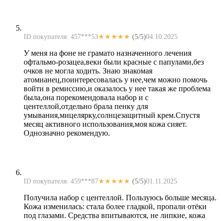
ID покупателя: 457***53
★★★★★
(5/5)
04.10.2025
У меня на фоне не грамато назначенного лечения
офтальмо-розацеа,веки были красные с папулами,без
очков не могла ходить. Знаю знакомая
атомианец,поинтересовалась у нее,чем можно помочь
войти в ремиссию,и оказалось у нее такая же проблема
была,она порекомендовала набор и с
центеллой,отдельно брала пенку для
умывания,мицелярку,солнцезащитный крем.Спустя
месяц активного использования,моя кожа сияет.
Однозначно рекомендую.
ID покупателя: 459***87
★★★★★
(5/5)
01.11.2025
Получила набор с центеллой. Пользуюсь больше месяца.
Кожа изменилась: стала более гладкой, пропали отёки
под глазами. Средства впитываются, не липкие, кожа