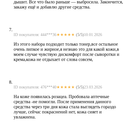
дышит. Все что было раньше — выбросила. Закончится,
закажу ещё и добавлю другие средства.
ID покупателя: 444***36
★★★★★
(5/5)
10.01.2026
Из этого набора подходит только тонер,все остальное
очень липкое и жирное,я незнаю это для какой кожи,в
моем случае чувствую дискомфорт после сыворотки и
крема,кожа не отдыхает от слова совсем,
ID покупателя: 476***40
★★★★★
(5/5)
23.03.2026
На коже появилась розацеа. Пробовала аптечные
средства -не помогли. После применения данного
средства через три дня кожа стала выглядеть гораздо
лучше, сейчас покраснений нет, кожа сияет и
увлажнена.