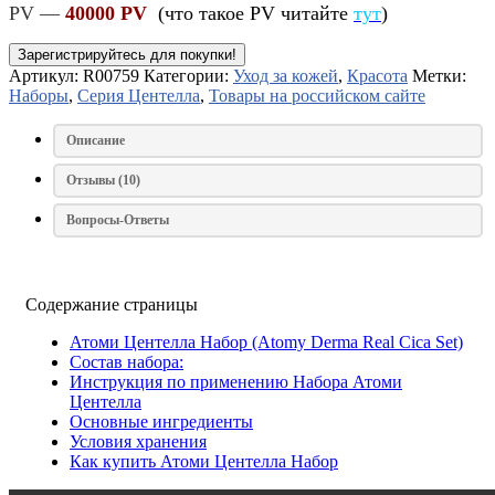
PV —
40000 PV
(что такое PV читайте
тут
)
Зарегистрируйтесь для покупки!
Артикул:
R00759
Категории:
Уход за кожей
,
Красота
Метки:
Наборы
,
Серия Центелла
,
Товары на российском сайте
Описание
Отзывы (10)
Вопросы-Ответы
Содержание страницы
Атоми Центелла Набор (Atomy Derma Real Cica Set)
Состав набора:
Инструкция по применению Набора Атоми
Центелла
Основные ингредиенты
Условия хранения
Как купить Атоми Центелла Набор