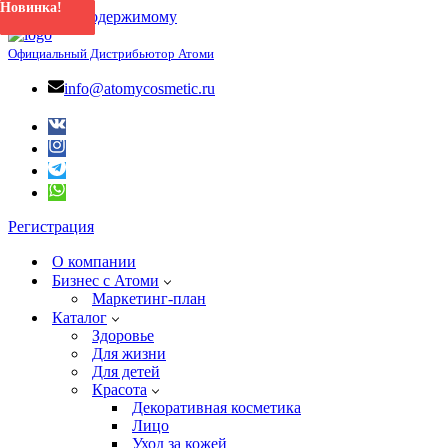
Новинка!
Новинка!
Новинка!
Новинка!
Новинка!
Новинка!
Новинка!
Перейти к содержимому
Официальный Дистрибьютор Атоми
info@atomycosmetic.ru
Регистрация
О компании
Бизнес с Атоми
Маркетинг-план
Каталог
Здоровье
Для жизни
Для детей
Красота
Декоративная косметика
Лицо
Уход за кожей