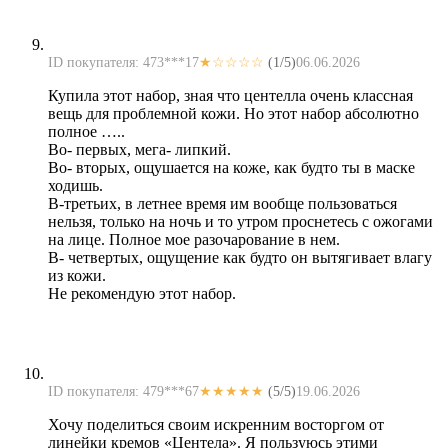
ID покупателя: 473***17
★☆☆☆☆
(1/5)
06.06.2026
Купила этот набор, зная что центелла очень классная
вещь для проблемной кожи. Но этот набор абсолютно
полное …..
Во- первых, мега- липкий.
Во- вторых, ощушается на коже, как будто ты в маске
ходишь.
В-третьих, в летнее время им вообще пользоваться
нельзя, только на ночь и то утром проснетесь с ожогами
на лице. Полное мое разочарование в нем.
В- четвертых, ощущение как будто он вытягивает влагу
из кожи.
Не рекомендую этот набор.
ID покупателя: 479***67
★★★★★
(5/5)
19.06.2026
Хочу поделиться своим искренним восторгом от
линейки кремов «Центела». Я пользуюсь этими