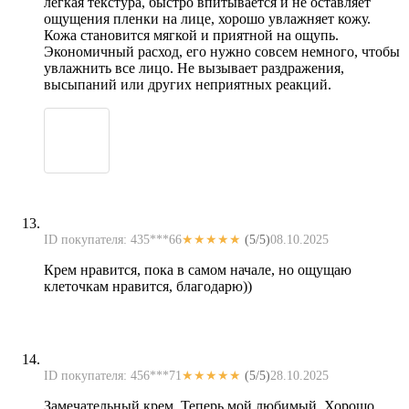
легкая текстура, быстро впитывается и не оставляет
ощущения пленки на лице, хорошо увлажняет кожу.
Кожа становится мягкой и приятной на ощупь.
Экономичный расход, его нужно совсем немного, чтобы
увлажнить все лицо. Не вызывает раздражения,
высыпаний или других неприятных реакций.
ID покупателя: 435***66
★★★★★
(5/5)
08.10.2025
Крем нравится, пока в самом начале, но ощущаю
клеточкам нравится, благодарю))
ID покупателя: 456***71
★★★★★
(5/5)
28.10.2025
Замечательный крем. Теперь мой любимый. Хорошо