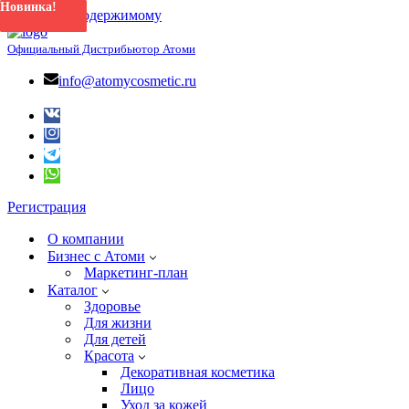
Новинка!
Новинка!
Новинка!
Новинка!
Новинка!
Новинка!
Новинка!
Перейти к содержимому
Официальный Дистрибьютор Атоми
info@atomycosmetic.ru
Регистрация
О компании
Бизнес с Атоми
Маркетинг-план
Каталог
Здоровье
Для жизни
Для детей
Красота
Декоративная косметика
Лицо
Уход за кожей