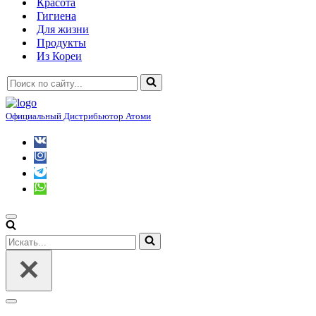
Красота
Гигиена
Для жизни
Продукты
Из Кореи
Искать...
Официальный Дистрибьютор Атоми
Меню
навигации
Искать...
Меню