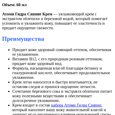
Объем: 60 мл
Атоми Гидра Сияние Крем
— увлажняющий крем с
экстрактом облепихи и березовой водой, который помогает
успокоить и увлажнить кожу, повышает ее эластичность и
придает ощущение свежести.
Преимущества
Придает коже здоровый сияющий оттенок, обеспечивая
ее увлажнение.
Витамин В12, с его природным розовым оттенком,
придает коже здоровый вид.
Формула, насыщенная влагой благодаря бетаину и
гиалуроновой кислоте, обеспечивает продолжительное
увлажнение.
Крем легко наносится и быстро впитывается, не
оставляя следов и принося ощущение легкости.
Сочетание березового сока и экстракта облепихи питает
кожу полезными веществами и обеспечивает
долгосрочное увлажнение.
Крем входит в состав
набора Атоми Гидра Сияние
,
который наполнит вашу кожу живительной влагой и
защитит её от негативного влияния окружающей среды.