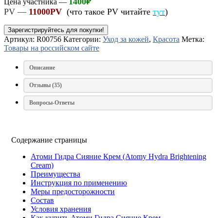
1400
₽
Цена участника —
PV —
11000PV
(что такое PV читайте
тут
)
Зарегистрируйтесь для покупки!
Артикул:
R00756
Категории:
Уход за кожей
,
Красота
Метка:
Товары на российском сайте
Описание
Отзывы (35)
Вопросы-Ответы
Содержание страницы
Атоми Гидра Сияние Крем (Atomy Hydra Brightening
Cream)
Преимущества
Инструкция по применению
Меры предосторожности
Состав
Условия хранения
Как купить Атоми Гидра Сияние Крем