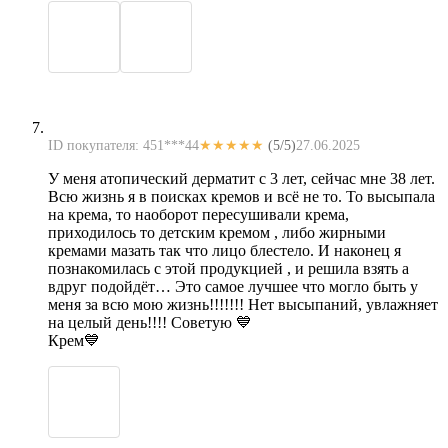
ID покупателя: 451***44
★★★★★
(5/5)
27.06.2025
У меня атопический дерматит с 3 лет, сейчас мне 38 лет.
Всю жизнь я в поисках кремов и всё не то. То высыпала
на крема, то наоборот пересушивали крема,
приходилось то детским кремом , либо жирными
кремами мазать так что лицо блестело. И наконец я
познакомилась с этой продукцией , и решила взять а
вдруг подойдёт… Это самое лучшее что могло быть у
меня за всю мою жизнь!!!!!!! Нет высыпаний, увлажняет
на целый день!!!! Советую 💙
Крем💙