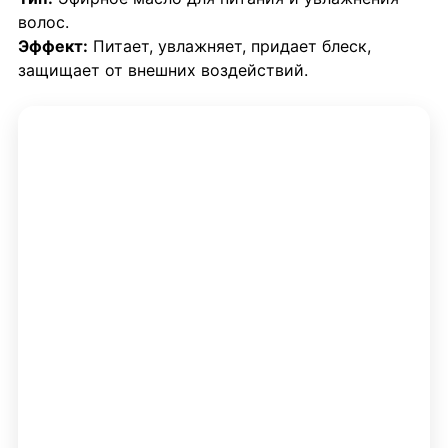
Для Кореи
Перейти →
волос.
Эффект:
Питает, увлажняет, придает блеск,
защищает от внешних воздействий.