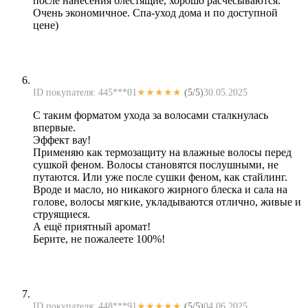
после нанесения блестящие, хорошо расчесываются.
Очень экономичное. Спа-уход дома и по доступной
цене)
ID покупателя: 445***01
★★★★★
(5/5)
30.05.2025
С таким форматом ухода за волосами сталкнулась
впервые.
Эффект вау!
Применяю как термозащиту на влажные волосы перед
сушкой феном. Волосы становятся послушными, не
путаются. Или уже после сушки феном, как стайлинг.
Вроде и масло, но никакого жирного блеска и сала на
голове, волосы мягкие, укладываются отлично, живые и
струящиеся.
А ещё приятный аромат!
Берите, не пожалеете 100%!
ID покупателя: 448***91
★★★★★
(5/5)
04.06.2025