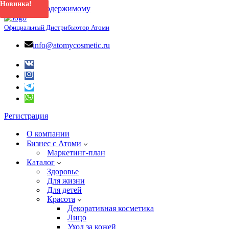
Новинка!
Новинка!
Новинка!
Новинка!
Новинка!
Новинка!
Новинка!
Перейти к содержимому
Официальный Дистрибьютор Атоми
info@atomycosmetic.ru
Регистрация
О компании
Бизнес с Атоми
Маркетинг-план
Каталог
Здоровье
Для жизни
Для детей
Красота
Декоративная косметика
Лицо
Уход за кожей