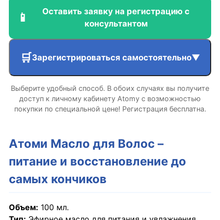
Оставить заявку на регистрацию с
📱
консультантом
🛒
Зарегистрироваться самостоятельно
▼
Выберите удобный способ. В обоих случаях вы получите
Для России и Беларуси
Перейти →
доступ к личному кабинету Atomy с возможностью
покупки по специальной цене! Регистрация бесплатна.
Для Европы
Перейти →
Атоми Масло для Волос –
Для Казахстана
Перейти →
питание и восстановление до
Для Кыргызстана
Перейти →
самых кончиков
Для Узбекистана
Перейти →
Объем:
100 мл.
Тип:
Эфирное масло для питания и увлажнения